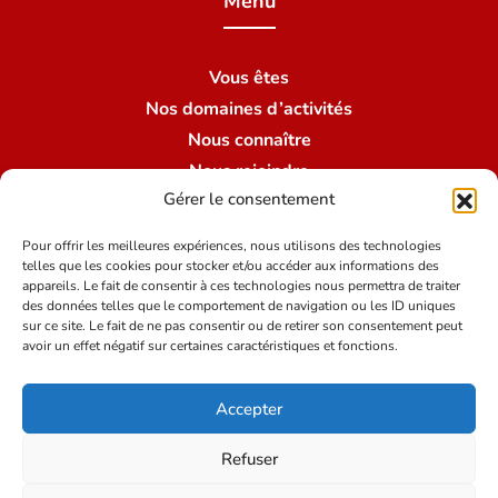
Menu
Vous êtes
Nos domaines d’activités
Nous connaître
Nous rejoindre
Gérer le consentement
Nous contacter
Nos succursales
Pour offrir les meilleures expériences, nous utilisons des technologies
telles que les cookies pour stocker et/ou accéder aux informations des
appareils. Le fait de consentir à ces technologies nous permettra de traiter
des données telles que le comportement de navigation ou les ID uniques
Conditions du site
sur ce site. Le fait de ne pas consentir ou de retirer son consentement peut
avoir un effet négatif sur certaines caractéristiques et fonctions.
Mentions légales
Accepter
Politique de protection des données
Crédits
Refuser