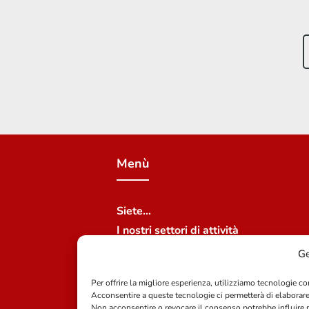
Menù
Siete…
I nostri settori di attività
Chi siamo
Ge
Unisciti a noi
Per offrire la migliore esperienza, utilizziamo tecnologie co
Contattaci
Acconsentire a queste tecnologie ci permetterà di elaborare
Le nostre sedi
Non acconsentire o revocare il consenso potrebbe influire n