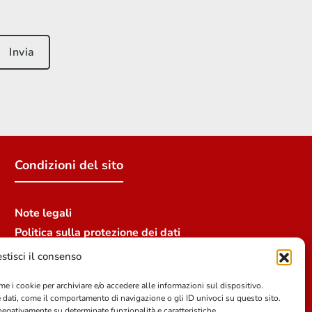
Condizioni del sito
Note legali
Politica sulla protezione dei dati
Crediti
stisci il consenso
me i cookie per archiviare e/o accedere alle informazioni sul dispositivo.
 dati, come il comportamento di navigazione o gli ID univoci su questo sito.
egativamente su determinate funzionalità e caratteristiche.