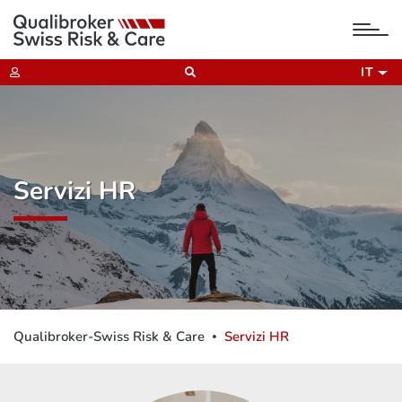
tog
nav
IT
Servizi HR
Qualibroker-Swiss Risk & Care
Servizi HR