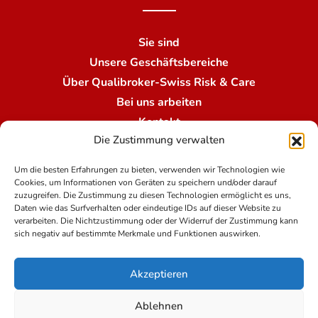
Sie sind
Unsere Geschäftsbereiche
Über Qualibroker-Swiss Risk & Care
Bei uns arbeiten
Kontakt
Die Zustimmung verwalten
Unsere Niederlassungen
Um die besten Erfahrungen zu bieten, verwenden wir Technologien wie
Cookies, um Informationen von Geräten zu speichern und/oder darauf
Nutzungsbedingungen
zuzugreifen. Die Zustimmung zu diesen Technologien ermöglicht es uns,
Daten wie das Surfverhalten oder eindeutige IDs auf dieser Website zu
verarbeiten. Die Nichtzustimmung oder der Widerruf der Zustimmung kann
sich negativ auf bestimmte Merkmale und Funktionen auswirken.
Rechtshinweise
Die Datenschutzpolitik bei Qualibroker-Swiss Risk
Akzeptieren
& Care
Impressum
Ablehnen