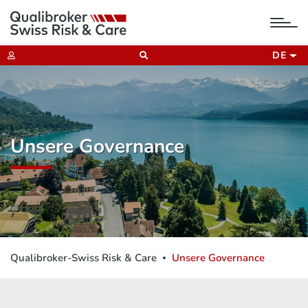
tog
nav
DE
Unsere Governance
Qualibroker-Swiss Risk & Care
Unsere Governance