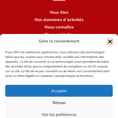
Vous êtes
Nos domaines d’activités
Nous connaître
Nous rejoindre
Gérer le consentement
Nous contacter
Nos succursales
Pour offrir les meilleures expériences, nous utilisons des technologies
telles que les cookies pour stocker et/ou accéder aux informations des
appareils. Le fait de consentir à ces technologies nous permettra de traiter
des données telles que le comportement de navigation ou les ID uniques
Conditions du site
sur ce site. Le fait de ne pas consentir ou de retirer son consentement peut
avoir un effet négatif sur certaines caractéristiques et fonctions.
Mentions légales
Accepter
Politique de protection des données
Crédits
Refuser
Voir les préférences