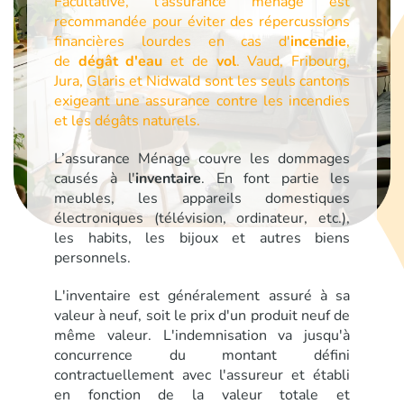
Facultative, l'assurance ménage est
recommandée pour éviter des répercussions
financières lourdes en cas d'
incendie
,
de
dégât d'eau
et de
vol
. Vaud, Fribourg,
Jura, Glaris et Nidwald sont les seuls cantons
exigeant une assurance contre les incendies
et les dégâts naturels.
L’assurance Ménage couvre les dommages
causés à l'
inventaire
. En font partie les
meubles, les appareils domestiques
électroniques (télévision, ordinateur, etc.),
les habits, les bijoux et autres biens
personnels.
L'inventaire est généralement assuré à sa
valeur à neuf, soit le prix d'un produit neuf de
même valeur. L'indemnisation va jusqu'à
concurrence du montant défini
contractuellement avec l'assureur et établi
en fonction de la valeur totale et