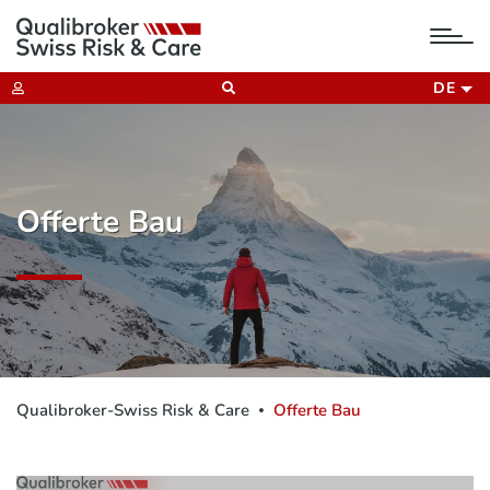
tog
nav
DE
Offerte Bau
Qualibroker-Swiss Risk & Care
Offerte Bau