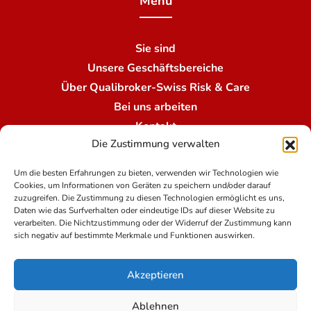
Menü
Sie sind
Unsere Geschäftsbereiche
Über Qualibroker-Swiss Risk & Care
Bei uns arbeiten
Kontakt
Die Zustimmung verwalten
Unsere Niederlassungen
Um die besten Erfahrungen zu bieten, verwenden wir Technologien wie
Cookies, um Informationen von Geräten zu speichern und/oder darauf
Nutzungsbedingungen
zuzugreifen. Die Zustimmung zu diesen Technologien ermöglicht es uns,
Daten wie das Surfverhalten oder eindeutige IDs auf dieser Website zu
verarbeiten. Die Nichtzustimmung oder der Widerruf der Zustimmung kann
sich negativ auf bestimmte Merkmale und Funktionen auswirken.
Rechtshinweise
Die Datenschutzpolitik bei Qualibroker-Swiss Risk
Akzeptieren
& Care
Impressum
Ablehnen