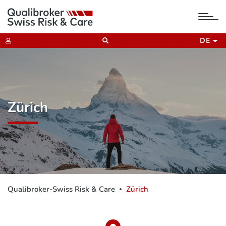
tog
nav
DE
Zürich
Qualibroker-Swiss Risk & Care
Zürich