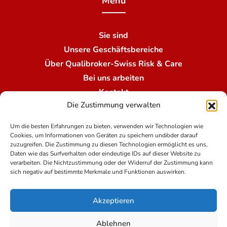
Menü
Sie sind
Unsere Geschäftsbereiche
Über Qualibroker-Swiss Risk & Care
Bei uns arbeiten
Kontakt
Die Zustimmung verwalten
Unsere Niederlassungen
Um die besten Erfahrungen zu bieten, verwenden wir Technologien wie
Cookies, um Informationen von Geräten zu speichern und/oder darauf
Nutzungsbedingungen
zuzugreifen. Die Zustimmung zu diesen Technologien ermöglicht es uns,
Daten wie das Surfverhalten oder eindeutige IDs auf dieser Website zu
verarbeiten. Die Nichtzustimmung oder der Widerruf der Zustimmung kann
sich negativ auf bestimmte Merkmale und Funktionen auswirken.
Rechtshinweise
Die Datenschutzpolitik bei Qualibroker-Swiss Risk
Akzeptieren
& Care
Impressum
Ablehnen