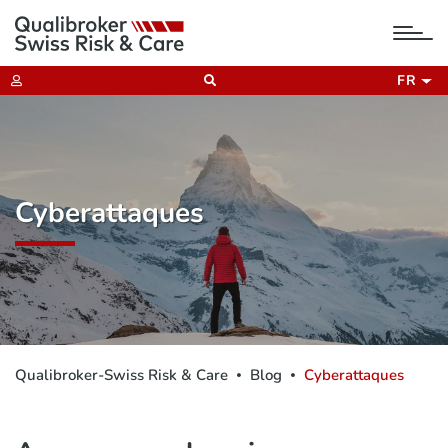
tog
nav
FR
Cyberattaques
Qualibroker-Swiss Risk & Care
Blog
Cyberattaques