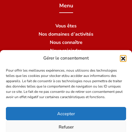
Menu
Vous êtes
Nos domaines d’activités
Nous connaître
Nous rejoindre
Gérer le consentement
Nous contacter
Nos succursales
Pour offrir les meilleures expériences, nous utilisons des technologies
telles que les cookies pour stocker et/ou accéder aux informations des
appareils. Le fait de consentir à ces technologies nous permettra de traiter
des données telles que le comportement de navigation ou les ID uniques
Conditions du site
sur ce site. Le fait de ne pas consentir ou de retirer son consentement peut
avoir un effet négatif sur certaines caractéristiques et fonctions.
Mentions légales
Accepter
Politique de protection des données
Crédits
Refuser