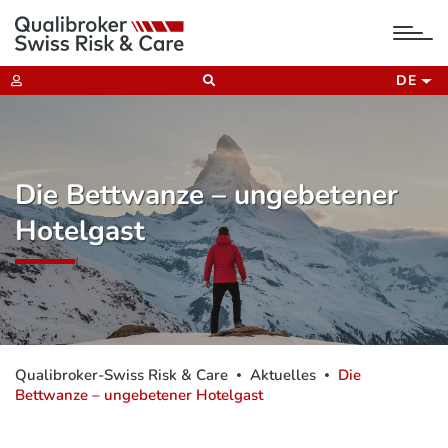
tog
nav
DE
Die Bettwanze – ungebetener
Hotelgast
Qualibroker-Swiss Risk & Care
Aktuelles
Die
Bettwanze – ungebetener Hotelgast