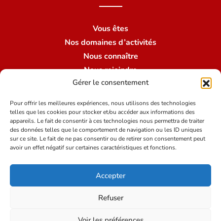
Vous êtes
Nos domaines d’activités
Nous connaître
Nous rejoindre
Gérer le consentement
Nous contacter
Nos succursales
Pour offrir les meilleures expériences, nous utilisons des technologies
telles que les cookies pour stocker et/ou accéder aux informations des
appareils. Le fait de consentir à ces technologies nous permettra de traiter
des données telles que le comportement de navigation ou les ID uniques
Conditions du site
sur ce site. Le fait de ne pas consentir ou de retirer son consentement peut
avoir un effet négatif sur certaines caractéristiques et fonctions.
Mentions légales
Accepter
Politique de protection des données
Crédits
Refuser
Voir les préférences