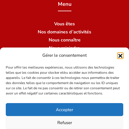
Menu
Vous êtes
Nos domaines d’activités
Nous connaître
Nous rejoindre
Gérer le consentement
Nous contacter
Nos succursales
Pour offrir les meilleures expériences, nous utilisons des technologies
telles que les cookies pour stocker et/ou accéder aux informations des
appareils. Le fait de consentir à ces technologies nous permettra de traiter
des données telles que le comportement de navigation ou les ID uniques
Conditions du site
sur ce site. Le fait de ne pas consentir ou de retirer son consentement peut
avoir un effet négatif sur certaines caractéristiques et fonctions.
Mentions légales
Accepter
Politique de protection des données
Crédits
Refuser