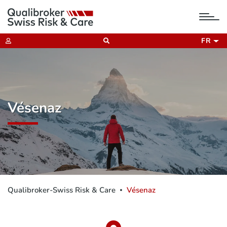
tog
nav
FR
Vésenaz
Qualibroker-Swiss Risk & Care
Vésenaz